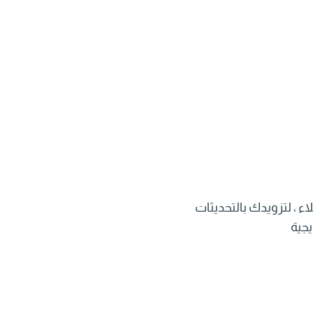
ء ، لتزويدك بالتحديثات
يجية