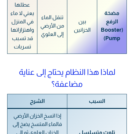
عطلها
مضخة
يعني لا ماء
تنقل الماء
الرفع
بين
في المنزل
من الأرضي
(Booster
الخزانين
واهتزازاتها
إلى العلوي
Pump)
قد تسبب
تسربات
لماذا هذا النظام يحتاج إلى عناية
مضاعفة؟
السبب
الشرح
إذا اتسخ الخزان الأرضي
فالماء المتسخ يضخ إلى
تلوث متسلسل
الخزان العلوي ثم إلى