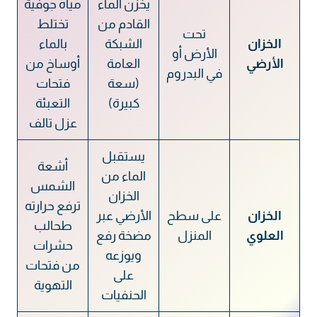
يخزن الماء
مياه جوفية
القادم من
تختلط
تحت
الخزان
الشبكة
بالماء
الأرض أو
الأرضي
العامة
أوساخ من
في البدروم
(سعة
فتحات
كبيرة)
التعبئة
عزل تالف
يستقبل
أشعة
الماء من
الشمس
الخزان
ترفع حرارته
الخزان
على سطح
الأرضي عبر
طحالب
العلوي
المنزل
مضخة رفع
حشرات
ويوزعه
من فتحات
على
التهوية
الحنفيات