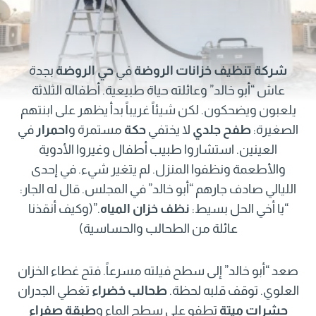
شركة تنظيف خزانات الروضة
في
حي الروضة
بجدة
عاش “أبو خالد” وعائلته حياة طبيعية. أطفاله الثلاثة
يلعبون ويضحكون. لكن شيئاً غريباً بدأ يظهر على ابنتهم
الصغيرة:
طفح جلدي
لا يختفي
حكة
مستمرة و
احمرار
في
العينين. استشاروا طبيب أطفال وغيروا الأدوية
والأطعمة ونظفوا المنزل. لم يتغير شيء. في إحدى
الليالي صادف جارهم “أبو خالد” في المجلس. قال له الجار:
“يا أخي الحل بسيط:
نظف خزان المياه
.”(وكيف أنقذنا
عائلة من الطحالب والحساسية)
صعد “أبو خالد” إلى سطح فيلته مسرعاً. فتح غطاء الخزان
العلوي. توقف قلبه لحظة.
طحالب خضراء
تغطي الجدران
حشرات ميتة
تطفو على سطح الماء و
طبقة صفراء