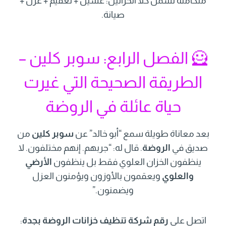
متكاملة تشمل كلا الخزانين: غسيل + تعقيم + عزل +
صيانة.
🦸 الفصل الرابع: سوبر كلين –
الطريقة الصحيحة التي غيرت
حياة عائلة في الروضة
بعد معاناة طويلة سمع “أبو خالد” عن
سوبر كلين
من
صديق في
الروضة
. قال له: “جربهم. إنهم مختلفون. لا
ينظفون الخزان العلوي فقط بل ينظفون
الأرضي
والعلوي
ويعقمون بالأوزون ويؤمنون العزل
ويضمنون.”
اتصل على
رقم شركة تنظيف خزانات الروضة بجدة
: