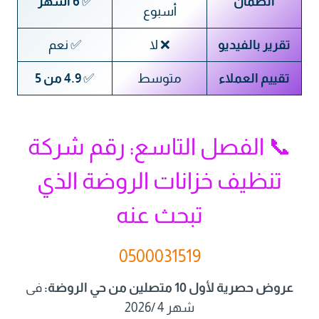
الضمان
✅
6 أشهر
أسبوع
تقرير بالفيديو
❌ لا
✅ نعم
تقييم العملاء
متوسط
✅
4.9 من 5
📞 الفصل التاسع: رقم شركة
تنظيف خزانات الروضة الذي
تبحث عنه
0500031519
عروض حصرية لأول 10 متصلين من حي الروضة:
فى
شهر 4 /2026