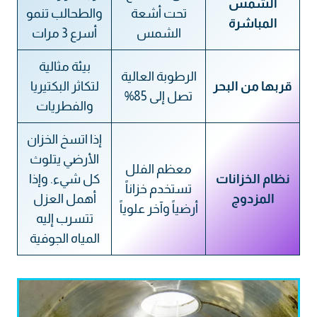
الشمس
تحت أشعة
والطحالب تنمو
المباشرة
الشمس
أسرع 3 مرات
بيئة مثالية
الرطوبة العالية
قربها من البحر
لتكاثر البكتيريا
تصل إلى 85%
والفطريات
إذا اتسخ الخزان
الأرضي يتلوث
معظم الفلل
نظام الخزانات
كل شيء. وإذا
تستخدم خزاناً
المزدوج
أهمل العزل
أرضياً وآخر علوياً
تتسرب إليه
المياه الجوفية