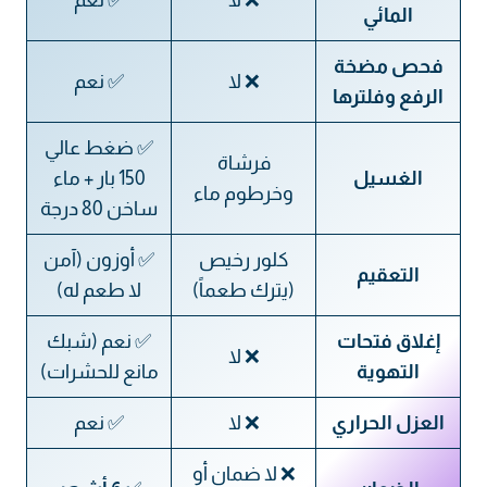
المائي
فحص مضخة
❌ لا
✅ نعم
الرفع وفلترها
✅ ضغط عالي
فرشاة
الغسيل
150 بار + ماء
وخرطوم ماء
ساخن 80 درجة
كلور رخيص
✅ أوزون (آمن
التعقيم
(يترك طعماً)
لا طعم له)
إغلاق فتحات
✅ نعم (شبك
❌ لا
التهوية
مانع للحشرات)
العزل الحراري
❌ لا
✅ نعم
❌ لا ضمان أو