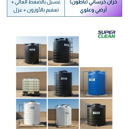
خزان خرساني (باطون)
غسيل بالضغط العالي +
أرضي وعلوي
تعقيم بالأوزون + عزل