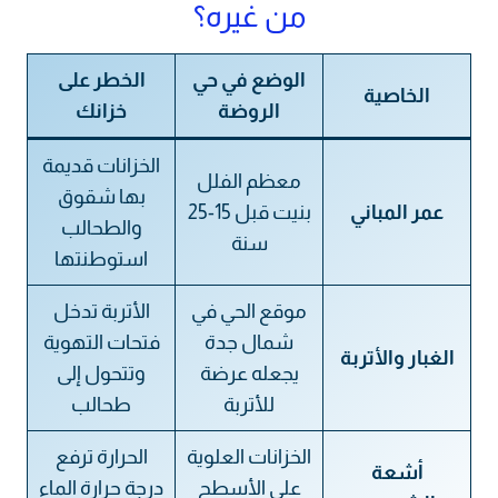
من غيره؟
الوضع في حي
الخطر على
الخاصية
الروضة
خزانك
الخزانات قديمة
معظم الفلل
بها شقوق
عمر المباني
بنيت قبل 15-25
والطحالب
سنة
استوطنتها
موقع الحي في
الأتربة تدخل
شمال جدة
فتحات التهوية
الغبار والأتربة
يجعله عرضة
وتتحول إلى
للأتربة
طحالب
الخزانات العلوية
الحرارة ترفع
أشعة
على الأسطح
درجة حرارة الماء