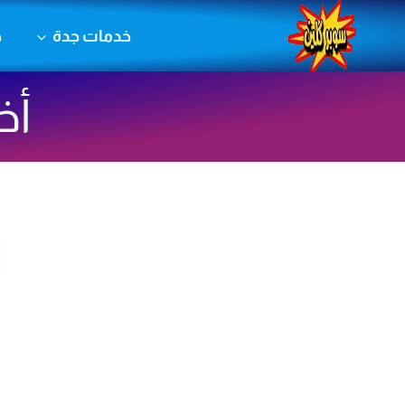
لتجاوز
خدمات جدة
خ
لى
لمحتوى
أخ