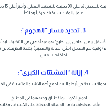
اضبط منبهًا
عامل الوقت سيبقيك مركزاً ومنتجاً.
3. تحديد مسار “الهجوم”:
الأسفل ومن الداخل إلى الخارج” هو مبدأ ذهبي في التنظيف. ابدأ 
 واتجه نحو المدخل (مثل الصالة والمطبخ). بهذه الطريقة، لن 
نظفتها بالفعل.
4. إزالة “المشتتات الكبرى”:
 بجولة سريعة في أرجاء البيت لجمع أهم الأشياء المتسببة في الف
اجمع الأكواب والأطباق وضعهما في المطبخ.
علّق المعاطف وارمي الوسائد المبعثرة على الكنب في مكانها