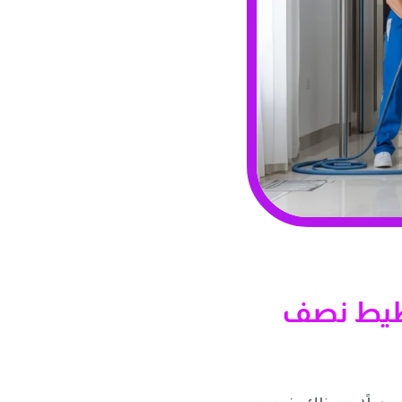
قيقة) – التخطيط نصف