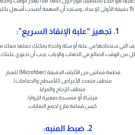
ه جميعاً هو البدء بالتنظيف فوراً دون خطة. هذا يهدر الوقت وال
بحت أسهل بكثير.
1. تجهيز “علبة الإنقاذ السريع”:
ف التي ستحتاجها في علبة أو سلة واحدة يمكنك حملها معك من
 من الوقت الضائع في الذهاب والإياب. يجب أن تحتوي علبتك 
قطعة قماش من الألياف الدقيقة (Microfiber) للغبار.
منظف متعدد الأغراض (للأسطح والحمامات).
منظف للزجاج والمرايا.
فرشاة أو ممسحة صغيرة للزوايا.
كيس قمامة فارغ لجمع النفايات.
2. ضبط المنبه: