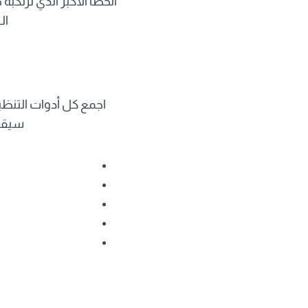
الخطأ الأكبر الذي نرتكب
الـ 15 دقيقة الأولى للإعداد، وستجد أن المهمة أص
اجمع كل أدوات التنظي
سيقلل