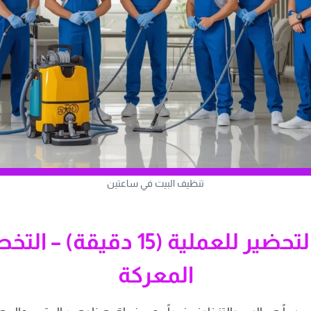
تنظيف البيت في ساعتين
القسم 1: التحضير للعملية (15 د
المعركة