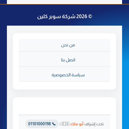
ي
ف
© 2026 شركة سوبر كلين
ا
ت
س
ب
من نحن
ل
ي
ت
اتصل بنا
ب
ا
سياسة الخصوصية
ل
ر
ي
ا
ض
تحت إشراف
أبو ملك
🇪🇬 |
📞 01101000198