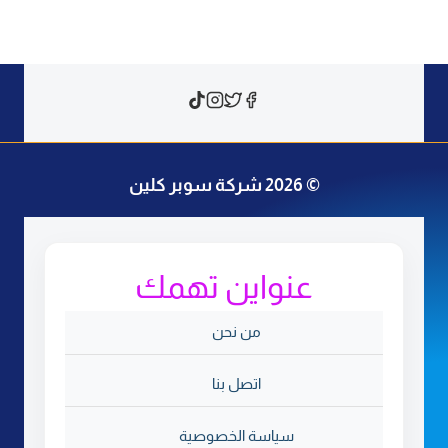
التالية
ق
ا
ط
ل
ر
خ
ا
ا
م
ل
ب
ج
© 2026 شركة سوبر كلين
ص
د
ة
ف
عنواين تهمك
ح
من نحن
ة
اتصل بنا
سياسة الخصوصية