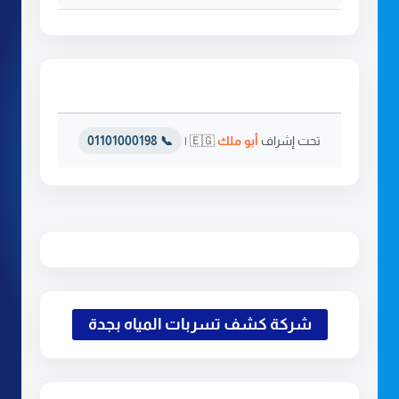
تحت إشراف
أبو ملك
🇪🇬 |
📞 01101000198
شركة كشف تسربات المياه بجدة