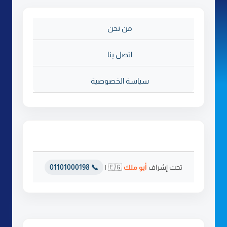
ي
ف
ب
من نحن
ا
ل
اتصل بنا
ب
خ
سياسة الخصوصية
ا
ر
ب
ج
د
ة
تحت إشراف
أبو ملك
🇪🇬 |
📞 01101000198