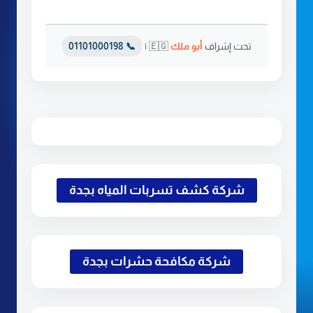
ر
ي
ا
تحت إشراف
أبو ملك
🇪🇬 |
📞 01101000198
ض
شركة كشف تسربات المياه بجدة
شركة مكافحة حشرات بجدة