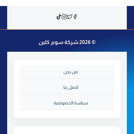
ة
ت
ر
ك
ي
ب
© 2026 شركة سوبر كلين
ط
ا
ر
د
من نحن
ا
ل
ح
اتصل بنا
م
ا
سياسة الخصوصية
م
ب
ا
ل