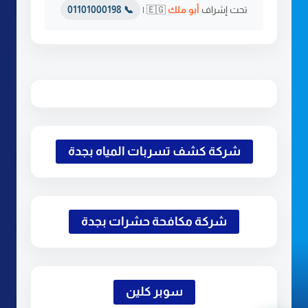
تحت إشراف
أبو ملك
🇪🇬 |
📞 01101000198
شركة كشف تسربات المياه بجدة
شركة مكافحة حشرات بجدة
سوبر كلين