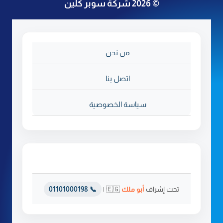
© 2026 شركة سوبر كلين
ا
ن
ا
ت
من نحن
ب
ج
د
اتصل بنا
ة
سياسة الخصوصية
تحت إشراف
أبو ملك
🇪🇬 |
📞 01101000198