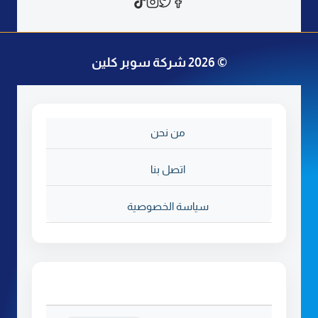
ر
ق
ت
ن
© 2026 شركة سوبر كلين
ظ
ي
ف
ا
من نحن
ل
ا
ج
اتصل بنا
ه
ز
سياسة الخصوصية
ة
ا
ل
ك
ه
ر
ب