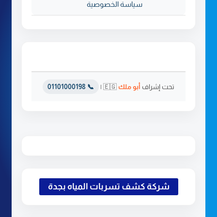
سياسة الخصوصية
تحت إشراف
أبو ملك
🇪🇬 |
📞 01101000198
شركة كشف تسربات المياه بجدة