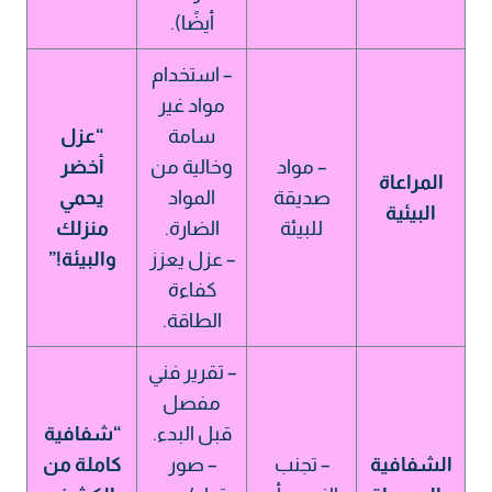
أيضًا).
– استخدام
مواد غير
سامة
“عزل
– مواد
وخالية من
أخضر
المراعاة
صديقة
المواد
يحمي
البيئية
للبيئة
الضارة.
منزلك
– عزل يعزز
والبيئة!”
كفاءة
الطاقة.
– تقرير فني
مفصل
قبل البدء.
“شفافية
الشفافية
– تجنب
– صور
كاملة من