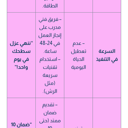
الطاقة.
– فريق فني
مدرب على
إنجاز العمل
– عدم
في 24-48
“ننهي عزل
السرعة
تعطيل
ساعة.
سطحك
في التنفيذ
الحياة
– استخدام
في يوم
اليومية
تقنيات
واحد!”
سريعة
(مثل
الرش).
– تقديم
ضمان
ممتد (حتى
“ضمان 10