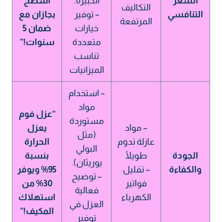
السعر
الكبيرة.
أسطح
التكاليف
التنافسي
– توفير
بجازان مع
المرتفعة
خيارات
ضمان 5
متعددة
سنوات!”
تناسب
الميزانيات
– استخدام
مواد
“عزل فوم
مستوردة
– مواد
يعزل
(مثل
عازلة تدوم
الحرارة
البولي
الجودة
طويلًا
بنسبة
يوريثان).
والكفاءة
– تقليل
95% ويوفر
– توضيح
فواتير
30% من
فعالية
الكهرباء
استهلاك
العزل في
المكيف!”
توفير