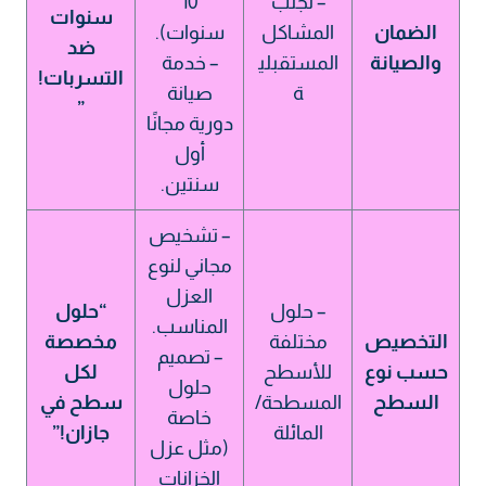
– تجنب
10
سنوات
الضمان
المشاكل
سنوات).
ضد
والصيانة
المستقبلي
– خدمة
التسربات!
ة
صيانة
”
دورية مجانًا
أول
سنتين.
– تشخيص
مجاني لنوع
العزل
– حلول
“حلول
المناسب.
التخصيص
مختلفة
مخصصة
– تصميم
حسب نوع
للأسطح
لكل
حلول
السطح
المسطحة/
سطح في
خاصة
المائلة
جازان!”
(مثل عزل
الخزانات