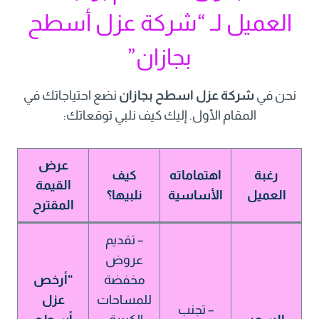
العميل لـ “شركة عزل أسطح
بجازان”
نحن في
شركة عزل اسطح بجازان
نضع احتياجاتك في
المقام الأول. إليك كيف نلبي توقعاتك:
عرض
رغبة
اهتماماته
كيف
القيمة
العميل
الأساسية
نلبيها؟
المقترح
– تقديم
عروض
مخفضة
“أرخص
للمساحات
عزل
– تجنب