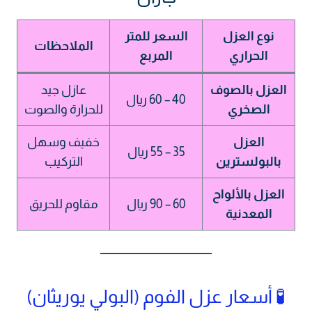
نوع العزل
السعر للمتر
الملاحظات
الحراري
المربع
العزل بالصوف
عازل جيد
40 – 60 ريال
الصخري
للحرارة والصوت
العزل
خفيف وسهل
35 – 55 ريال
بالبولسترين
التركيب
العزل بالألواح
60 – 90 ريال
مقاوم للحريق
المعدنية
🧪 أسعار عزل الفوم (البولي يوريثان)