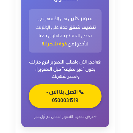
سوبر كلين
هي الأشهر في
تنظيف شقق جدة
على الإنترنت.
بعض العملاء يتعاملون معنا
ليأخذوا من
قوة شهرتنا
!
📸 احجز الآن واطلب
التصوير لازم منزلك
يكون "غير نظيف" قبل التصوير!
،
وانتظر شهرتك.
📞 اتصل بنا الآن -
0500031519
⭐ عرض محدود | التصوير المجاني مع أول حجز