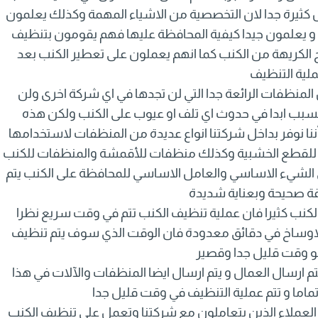
 كثيرة جدا لان التخصصية من الاشياء المهمة وكذلك يعلمون
 و يعلمون جيدا كيفية المحافظة عليها فهم يقومون بتنظيف
ائح الكريهة من الكنب كما انهم يعملون على تعطير الكنب بعد
لية التنظيف
المنظفات الرائعة جدا التي لن تجدها في اي شركة اخرى ولن
تسبب ابدا في حدوث اي تلف او عيوب على الكنب ولكن هذه
أننا نوفر بداخل شركتنا انواع عديدة من المنظفات لاستخدامها
ات للقطع الخشبية وكذلك منظفات للأقمشة والمنظفات للكنب
 الشيء الاساسي والعامل الاساسي للمحافظة على الكنب يتم
قة صحيحة وبعناية شديدة
الكنب كثيرا فان عملية تنظيف الكنب تتم في وقت سريع نظرا
 والاوساخ في دقائق معدودة فان الوقت الذي سوف يتم تنظيف
و وقت قليل جدا وقصير
تم ارسال العمال و يتم ارسال ايضا المنظفات والآلات في هذا
د تماما و تتم عملية التنظيف في وقت قليل جدا
العملاء الذين يتعاملون مع شركتنا وتعمل على تنظيف الكنب