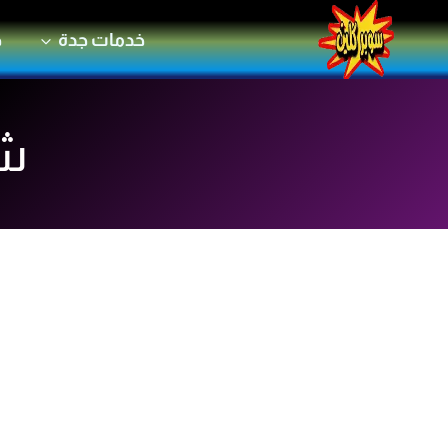
لتجاوز
خدمات جدة
خ
لى
لمحتوى
شر