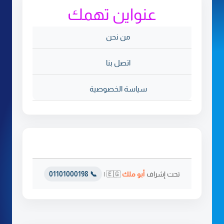
عنواين تهمك
من نحن
اتصل بنا
سياسة الخصوصية
تحت إشراف
أبو ملك
🇪🇬 |
📞 01101000198